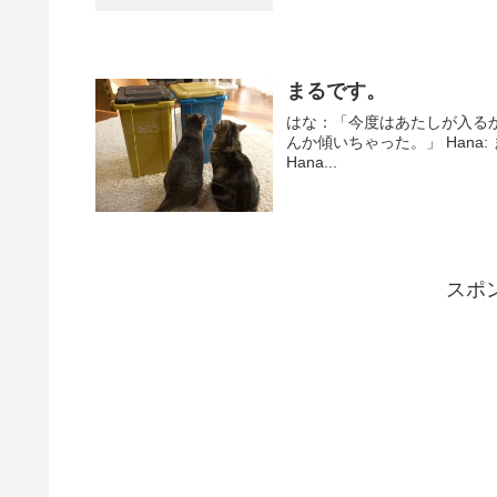
まるです。
はな：「今度はあたしが入るから見てて。」 Hana:
んか傾いちゃった。」 Hana: まる：「あ゛ーー！」 はな：「ごめんなさいねー。」 Maru:
Hana...
スポ