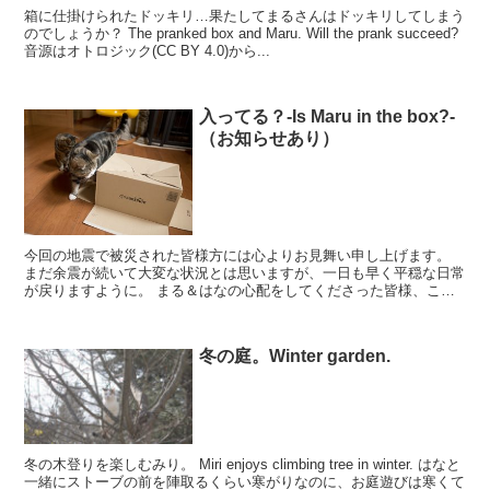
箱に仕掛けられたドッキリ…果たしてまるさんはドッキリしてしまう
のでしょうか？ The pranked box and Maru. Will the prank succeed?
音源はオトロジック(CC BY 4.0)から...
入ってる？-Is Maru in the box?-
（お知らせあり）
今回の地震で被災された皆様方には心よりお見舞い申し上げます。
まだ余震が続いて大変な状況とは思いますが、一日も早く平穏な日常
が戻りますように。 まる＆はなの心配をしてくださった皆様、こち
らの地域は大丈夫です。 ご心配をいただきありがと...
冬の庭。Winter garden.
冬の木登りを楽しむみり。 Miri enjoys climbing tree in winter. はなと
一緒にストーブの前を陣取るくらい寒がりなのに、お庭遊びは寒くて