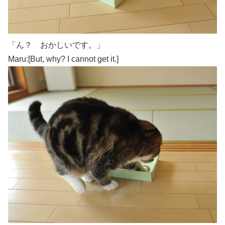
「ん？ おかしいです。」
Maru:[But, why? I cannot get it.]