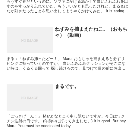
もうすぐ春だというのに、ソファにかける温かくて白いふわふわを出
すのをすっかり忘れていた。もういいかとも思ったけれど、まる＆は
なが好きだったことを思い出してようやくかけてみた。 It is spring
soon. Howeve...
ねずみを捕まえたねこ。（おもち
ゃ）（動画）
まる：「ねずみ捕ったどー！」 Maru: おもちゃを捕まえると必ずリ
ビングに持っていくのですが、 白いふみふみクッションがそこにな
い時は、くるくる回って 探し続けるので、見つけて目の前にお出し
します。
まるです。
「ごっきげーん！」 Maru: なところ申し訳ないですが、今日はワク
チン注射の日です。 (午前中に打ってきました。) It is good. But hey
Maru! You must be vaccinated today.