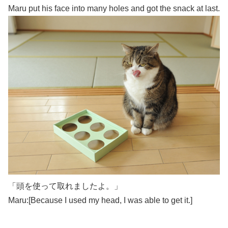
Maru put his face into many holes and got the snack at last.
「頭を使って取れましたよ。」
Maru:[Because I used my head, I was able to get it.]