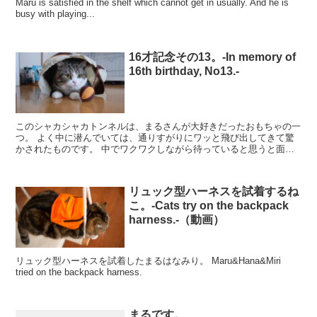
Maru is satisfied in the shelf which cannot get in usually. And he is
busy with playing...
16才記念その13。-In memory of
16th birthday, No13.-
このシャカシャカトンネルは、まるさんが大好きだったおもちゃの一
つ。 よく中に潜んでいては、通りすがりにワッと飛び出してきて驚
かされたものです。 中でワクワクしながら待っていると思うと面白
い。 This tunnel was one...
リュック型ハーネスを試着するね
こ。-Cats try on the backpack
harness.-（動画）
リュック型ハーネスを試着したまるはなみり。 Maru&Hana&Miri
tried on the backpack harness.
まるです。