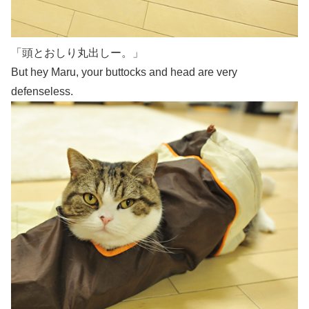
「頭とおしり丸出しー。」
But hey Maru, your buttocks and head are very
defenseless.