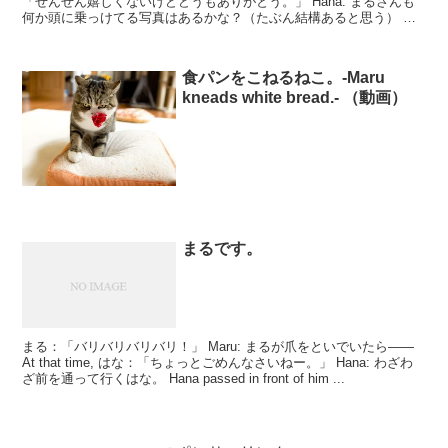
「ぜんぜん嬉しくないけどどうもありがとう。」 Hana: まるさんも
何か頭に乗っけてる写真はあるかな？（たぶん結構あると思う） と
思っ...
食パンをこねるねこ。-Maru
kneads white bread.- （動画）
まるです。
まる：「バリバリバリバリ！」 Maru: まるが爪をといでいたら――
At that time, はな：「ちょっとごめんなさいねー。」 Hana: わざわ
ざ前を通って行くはな。 Hana passed in front of him ...