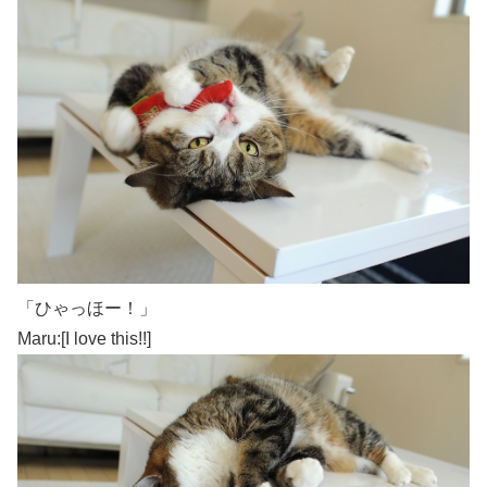
「ひゃっほー！」
Maru:[I love this!!]