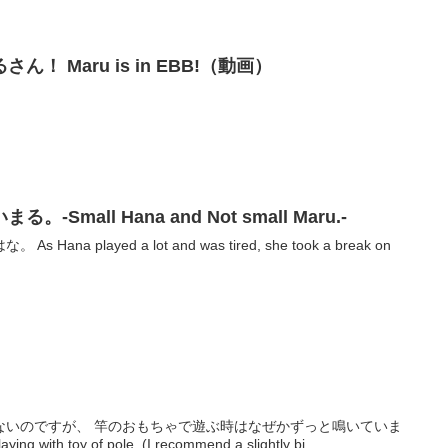
！ Maru is in EBB!（動画）
mall Hana and Not small Maru.-
a played a lot and was tired, she took a break on
ないのですが、 竿のおもちゃで遊ぶ時はなぜかずっと鳴いていま
ng with toy of pole. (I recommend a slightly bi...