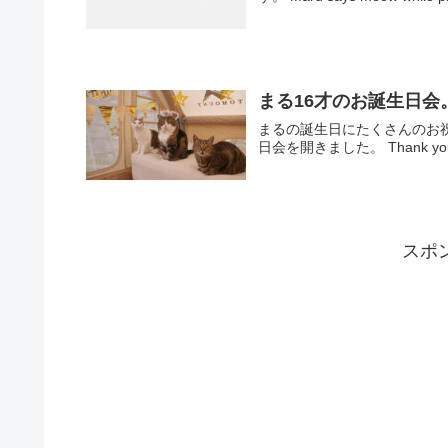
まる16才のお誕生日会。-Mar
まるの誕生日にたくさんのお
日会を開きました。 Thank you for al
スポ