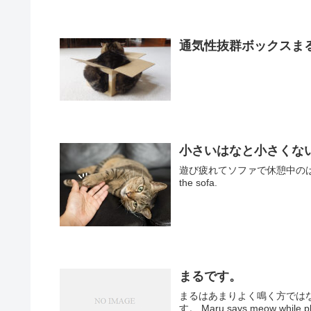
通気性抜群ボックスまるさん
小さいはなと小さくないまる。-S
遊び疲れてソファで休憩中のはな。 As Han
the sofa.
まるです。
まるはあまりよく鳴く方では
す。 Maru says meow while playi