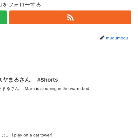
oguをフォローする
mugumogu
まるさん。 #Shorts
Maru is sleeping in the warm bed.
lay on a cat tower!