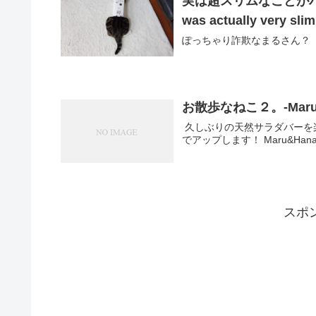
実は超スリムなことがバレてしま
was actually very s
ぽっちゃり詐欺なまるさん？ #ビジネスぽ
お散歩なねこ２。-Maru&Han
久しぶりの天然サラダバーを
でアップします！ Maru&Hana enjoy th
スポ