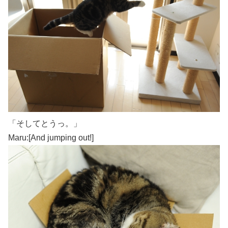
「そしてとうっ。」
Maru:[And jumping out!]