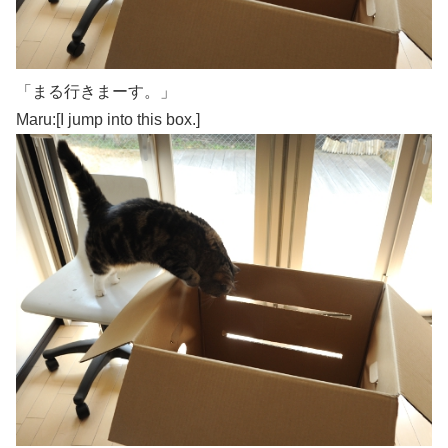
「まる行きまーす。」
Maru:[I jump into this box.]