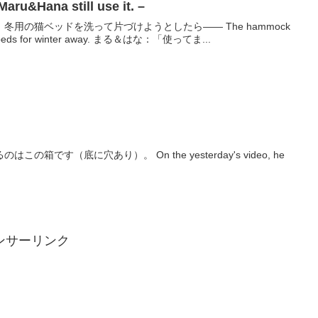
ana still use it. –
用の猫ベッドを洗って片づけようとしたら―― The hammock
was taken out, so I'll put cat beds for winter away. まる＆はな：「使ってま...
箱です（底に穴あり）。 On the yesterday's video, he
ンサーリンク