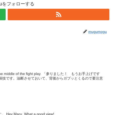
oguをフォローする
mugumogu
he fight play. 「参りました！ もうお手上げです
は大抵演技です。油断させておいて、背後からガブッとくるので要注意
Maru. What a good view!