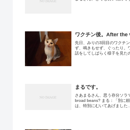
ワクチン後。After the v
先日、みりの3回目のワクチ
ず、鳴きもせず、ぐったり。
話をしてしばらく様子を見たの
まるです。
さあまるさん、思う存分ソラマメの匂
broad beans? まる：「別に頼んでませんけど。まあ、嗅ぎますけどね。」 Maru: はなさんに
は、特別にむいてあげました..