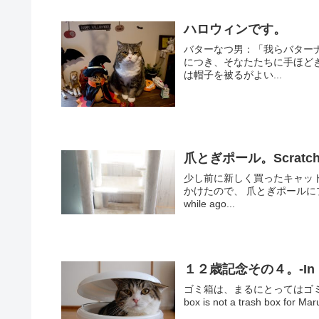
ハロウィンです。
バターなつ男：「我らバター
につき、そなたたちに手ほどきをして進ぜよう。
は帽子を被るがよい...
爪とぎポール。Scratchin
少し前に新しく買ったキャッ
かけたので、 爪とぎポールにプチDIYす
while ago...
１２歳記念その４。-In memo
ゴミ箱は、まるにとってはゴミ箱
box is not a trash box for Maru