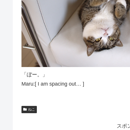
「ぼー。」
Maru:[ I am spacing out… ]
ねこ
スポ