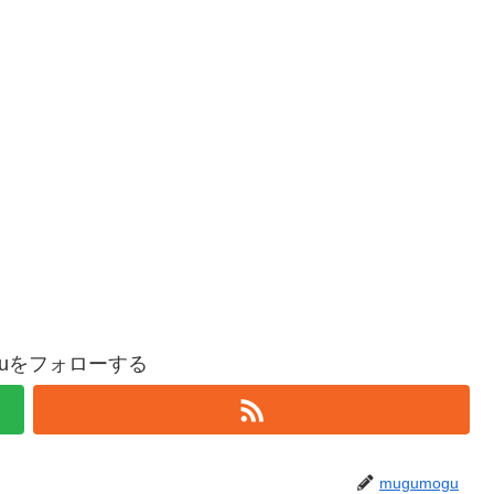
oguをフォローする
mugumogu