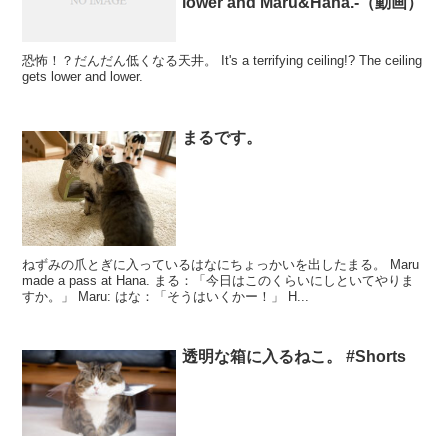
lower and Maru&Hana.-（動画）
恐怖！？だんだん低くなる天井。 It's a terrifying ceiling!? The ceiling
gets lower and lower.
まるです。
ねずみの爪とぎに入っているはなにちょっかいを出したまる。 Maru
made a pass at Hana. まる：「今日はこのくらいにしといてやりま
すか。」 Maru: はな：「そうはいくかー！」 H...
透明な箱に入るねこ。 #Shorts