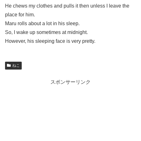
He chews my clothes and pulls it then unless I leave the
place for him.
Maru rolls about a lot in his sleep.
So, I wake up sometimes at midnight.
However, his sleeping face is very pretty.
ねこ
スポンサーリンク