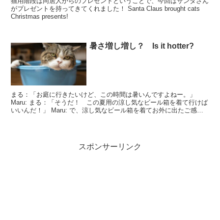
猫用階段は同居人からのプレゼントということで、今回はサンタさん
がプレゼントを持ってきてくれました！ Santa Claus brought cats
Christmas presents!
暑さ増し増し？ Is it hotter?
まる：「お庭に行きたいけど、この時間は暑いんですよねー。」
Maru: まる：「そうだ！ この夏用の涼し気なビール箱を着て行けば
いいんだ！」 Maru: で、涼し気なビール箱を着てお外に出たご感想
は？ By t...
スポンサーリンク