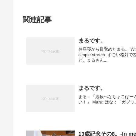
関連記事
まるです。
お昼寝から目覚めたまる。 When Maru waked f
simple stretch. すごい格好で左前足の肉球を念入りにお手入れ。 見ても何もついてませんけ
ど、まるさん...
まるです。
まる：「必殺へなちょこぱーんち！」 Maru: はな：「ベシッ。」
い！」 Maru: はな：「ガ
13歳記念その8。-In memor