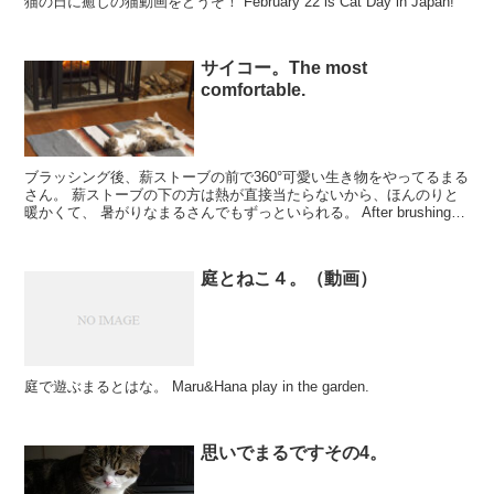
猫の日に癒しの猫動画をどうぞ！ February 22 is Cat Day in Japan!
サイコー。The most
comfortable.
ブラッシング後、薪ストーブの前で360°可愛い生き物をやってるまる
さん。 薪ストーブの下の方は熱が直接当たらないから、ほんのりと
暖かくて、 暑がりなまるさんでもずっといられる。 After brushing,
Maru is do...
庭とねこ４。（動画）
庭で遊ぶまるとはな。 Maru&Hana play in the garden.
思いでまるですその4。