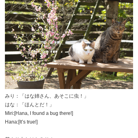
みり：「はな姉さん、あそこに虫！」
はな：「ほんとだ！」
Miri:[Hana, I found a bug there!]
Hana:[It’s true!]