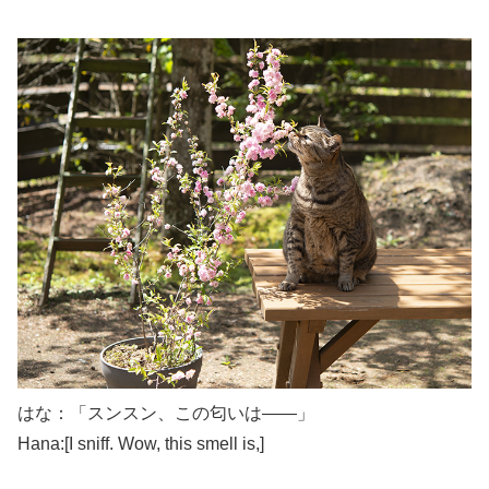
はな：「スンスン、この匂いは――」
Hana:[I sniff. Wow, this smell is,]