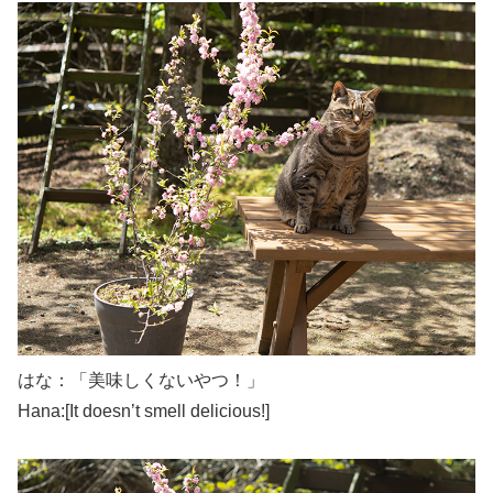
はな：「美味しくないやつ！」
Hana:[It doesn’t smell delicious!]