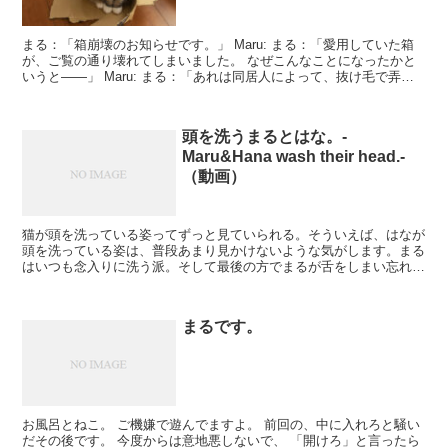
まる：「箱崩壊のお知らせです。」 Maru: まる：「愛用していた箱
が、ご覧の通り壊れてしまいました。 なぜこんなことになったかと
いうと――」 Maru: まる：「あれは同居人によって、抜け毛で弄
ば...
頭を洗うまるとはな。-
Maru&Hana wash their head.-
（動画）
猫が頭を洗っている姿ってずっと見ていられる。そういえば、はなが
頭を洗っている姿は、普段あまり見かけないような気がします。まる
はいつも念入りに洗う派。そして最後の方でまるが舌をしまい忘れる
のは、けっこうレアです。まるはあまりそういうミ...
まるです。
お風呂とねこ。 ご機嫌で遊んでますよ。 前回の、中に入れろと騒い
だその後です。 今度からは意地悪しないで、 「開けろ」と言ったら