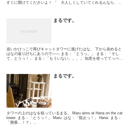
すぐに開けてくださいよ！ 「 大人しくしていてくれるんなら、い
いですよ。 人が頭を洗っている時に湯船に...
まるです。
追いかけっこで再びキャットタワーに逃げたはな。 下から攻めると
はなの返り討ちにあうので―― まる：「とうっ。」 まる：「そし
て、とうっ！」 まる：「もういない。。。」 知恵を使っててっぺん
を制したものの、 道のりが遠すぎて逃げられた...
まるです。
タワーの上のはなを狙っているまる。 Maru aims at Hana on the cat
tower. まる：「とうっ！」 Maru: はな：「阻止っ！」 Hana: まる：
「懸垂…！？」...