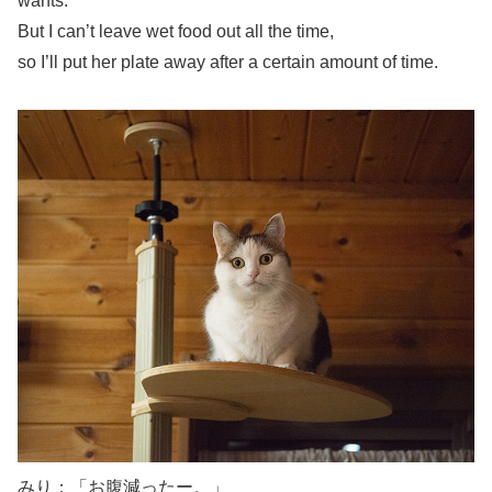
wants.
But I can’t leave wet food out all the time,
so I’ll put her plate away after a certain amount of time.
みり：「お腹減ったー。」