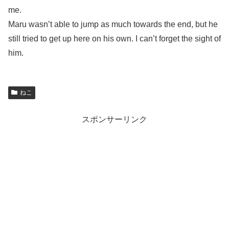
me.
Maru wasn’t able to jump as much towards the end, but he
still tried to get up here on his own. I can’t forget the sight of
him.
ねこ
スポンサーリンク