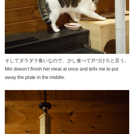
そしてダラダラ食いなので、少し食べて片づけろと言う。
Miri doesn’t finish her meal at once and tells me to put
away the plate in the middle.