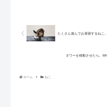
たくさん遊んでお昼寝するねこ。-Cats p
タワーを移動させたら。When I chan
ホーム
ねこ