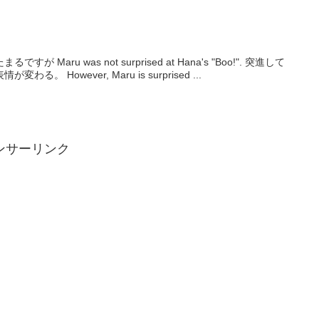
u was not surprised at Hana's "Boo!". 突進して
 However, Maru is surprised ...
ンサーリンク