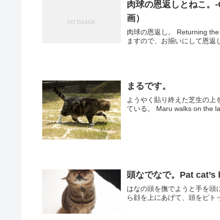
肉球の恩返しとねこ。-Cats a
画）
肉球の恩返し。 Returning the favor of the paw
ますので、お揃いにして恩返
まるです。
ようやく貼り終えた芝生の上
ている。 Maru walks on the lawn
頭なでなで。Pat cat’s h
はなの頭を撫でようと手を頭に近づけると Wh
ら顔を上にあげて、頭をピトっと手の