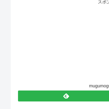
スポ
mugum